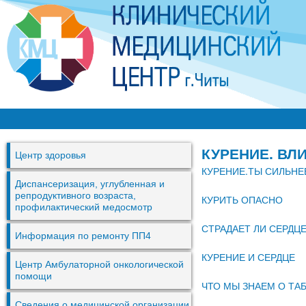
Перей
к
основ
содер
К
М
КУРЕНИЕ. ВЛ
Центр здоровья
Ц
КУРЕНИЕ.ТЫ СИЛЬНЕ
г
Диспансеризация, углубленная и
репродуктивного возраста,
КУРИТЬ ОПАСНО
.
профилактический медосмотр
Ч
СТРАДАЕТ ЛИ СЕРДЦ
Информация по ремонту ПП4
и
КУРЕНИЕ И СЕРДЦЕ
т
Центр Амбулаторной онкологической
помощи
ы
ЧТО МЫ ЗНАЕМ О ТА
Сведения о медицинской организации