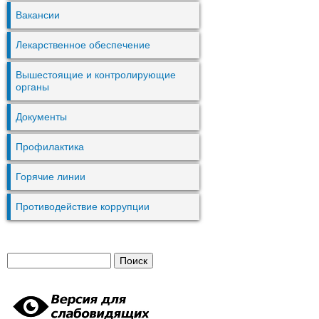
Вакансии
Лекарственное обеспечение
Вышестоящие и контролирующие
органы
Документы
Профилактика
Горячие линии
Противодействие коррупции
П
Ф
о
и
о
с