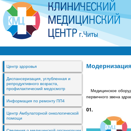
Перей
к
основ
содер
К
М
Модернизация
Центр здоровья
Ц
г
Диспансеризация, углубленная и
репродуктивного возраста,
.
профилактический медосмотр
Медицинское оборудо
Ч
первичного звена здр
Информация по ремонту ПП4
и
01.
т
Центр Амбулаторной онкологической
помощи
ы
Сведения о медицинской организации