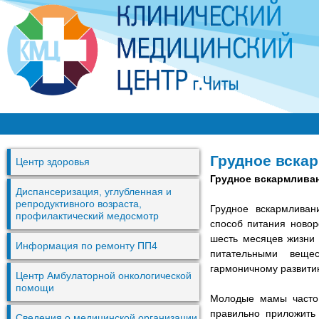
Перей
к
основ
содер
К
М
Грудное вска
Центр здоровья
Ц
Грудное вскармлива
г
Диспансеризация, углубленная и
репродуктивного возраста,
Грудное вскармлива
.
профилактический медосмотр
способ питания новор
Ч
шесть месяцев жизни
Информация по ремонту ПП4
и
питательными веще
гармоничному развити
т
Центр Амбулаторной онкологической
помощи
ы
Молодые мамы часто 
правильно приложить 
Сведения о медицинской организации