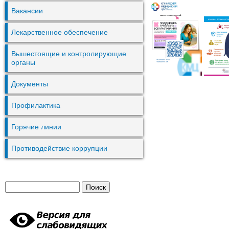
Вакансии
Лекарственное обеспечение
Вышестоящие и контролирующие
органы
Документы
Профилактика
Горячие линии
Противодействие коррупции
П
Ф
о
и
о
с