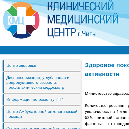
Перей
к
основ
содер
К
М
Здоровое пок
Центр здоровья
Ц
активности
г
Диспансеризация, углубленная и
репродуктивного возраста,
.
профилактический медосмотр
Министерство здравоо
Ч
Информация по ремонту ПП4
и
Количество россиян,
т
увеличилось на 4 млн 
Центр Амбулаторной онкологической
помощи
53% жителей страны
ы
факторы — от трендов
Сведения о медицинской организации