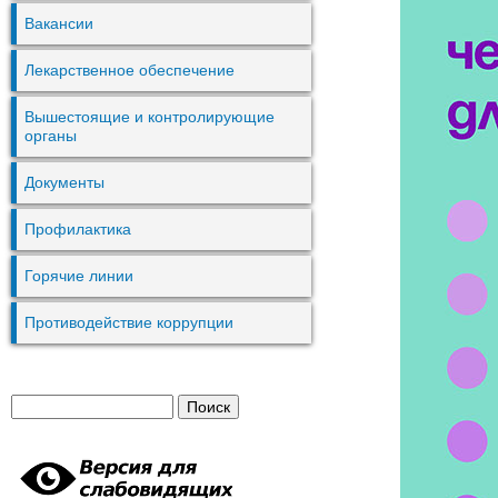
Вакансии
Лекарственное обеспечение
Вышестоящие и контролирующие
органы
Документы
Профилактика
Горячие линии
Противодействие коррупции
П
Ф
о
и
о
с