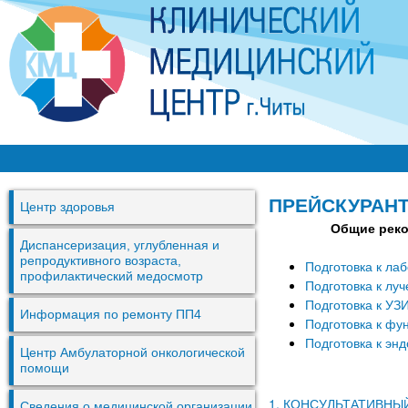
Перей
к
основ
содер
К
М
ПРЕЙСКУРАНТ
Центр здоровья
Ц
Общие реко
г
Диспансеризация, углубленная и
репродуктивного возраста,
Подготовка к ла
.
профилактический медосмотр
Подготовка к лу
Ч
Подготовка к УЗ
Информация по ремонту ПП4
и
Подготовка к ф
Подготовка к эн
т
Центр Амбулаторной онкологической
помощи
ы
1. КОНСУЛЬТАТИВНЫ
Сведения о медицинской организации