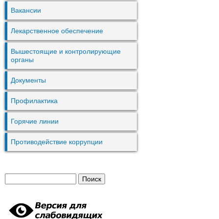
Вакансии
Лекарственное обеспечение
Вышестоящие и контролирующие
органы
Документы
Профилактика
Горячие линии
Противодействие коррупции
П
Ф
о
и
о
с