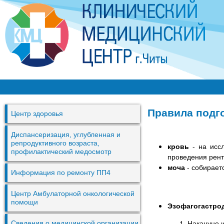
Перей
к
основ
содер
К
М
Правила подг
Центр здоровья
Ц
г
Диспансеризация, углубленная и
репродуктивного возраста,
кровь
- на иссл
.
профилактический медосмотр
проведения рент
Ч
моча
- собирает
Информация по ремонту ПП4
и
т
Центр Амбулаторной онкологической
помощи
Эзофагогастрод
ы
Накануне и
Сведения о медицинской организации