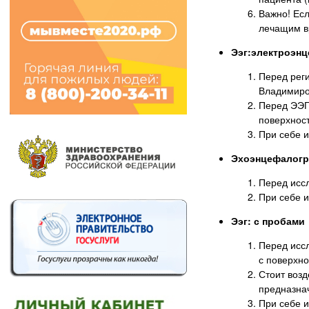
Важно! Есл
лечащим в
Ээг:электроэн
Перед рег
Владимиров
Перед ЭЭГ 
поверхност
При себе и
Эхоэнцефалог
Перед исс
При себе и
Ээг: с пробами
Перед иссл
с поверхно
Стоит возд
предназна
При себе и