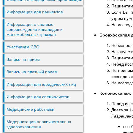
Пациентам
Если Вы п
Информация для пациентов
утром нужн
На исслед
Информация о системе
сопровождения инвалидов и
Бронхоскопия д
маломобильных граждан
Не менее ч
Участникам СВО
Накануне и
Пациентам
Запись на прием
Перед исс
Не приним
Запись на платный прием
исследова
На исслед
Информация для юридических лиц
Колоноскопия:
Информация для специалистов
Перед исс
Диета за 1
Медицинские работники
Разрешено
Модернизация первичного звена
вся 
здравоохранения
кисл