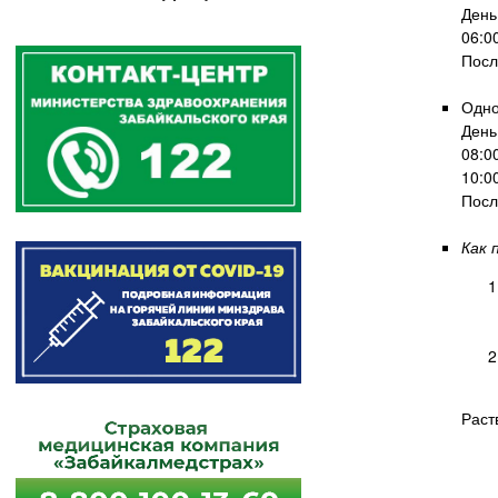
р
к
День
м
06:0
Посл
а
п
Одно
День
о
08:0
и
10:0
Посл
с
к
Как 
а
Раст