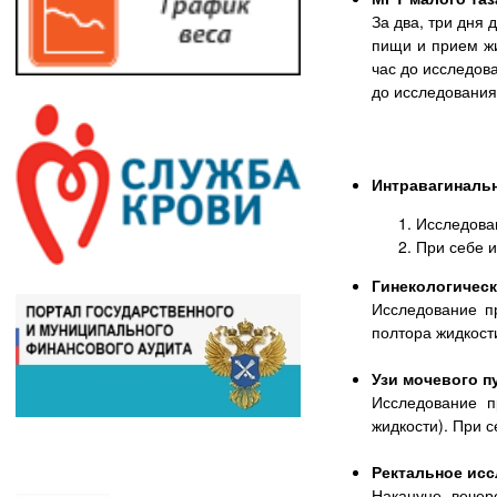
За два, три дня
пищи и прием жи
час до исследов
до исследования
Интравагинальн
Исследован
При себе 
Гинекологическ
Исследование пр
полтора жидкост
Узи мочевого п
Исследование п
жидкости). При 
Ректальное исс
Накануне вечер