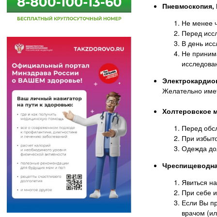
Пневмоскопия,
Не менее ч
Перед исс
В день исс
Не приним
исследова
Электрокардиог
Желательно имет
Холтеровское м
Перед обсл
При избыто
Одежда до
Чреспищеводна
Явиться н
При себе и
Если Вы п
врачом (и