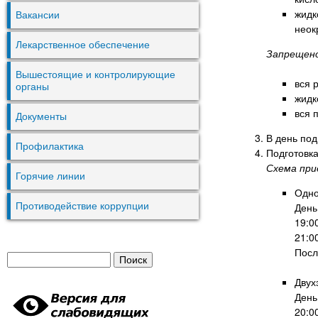
жидк
Вакансии
неок
Лекарственное обеспечение
Запрещено
Вышестоящие и контролирующие
вся 
органы
жидк
вся 
Документы
В день под
Профилактика
Подготовк
Схема при
Горячие линии
Одно
Противодействие коррупции
День
19:0
21:0
Посл
П
Ф
о
Двух
и
о
День
с
20:0