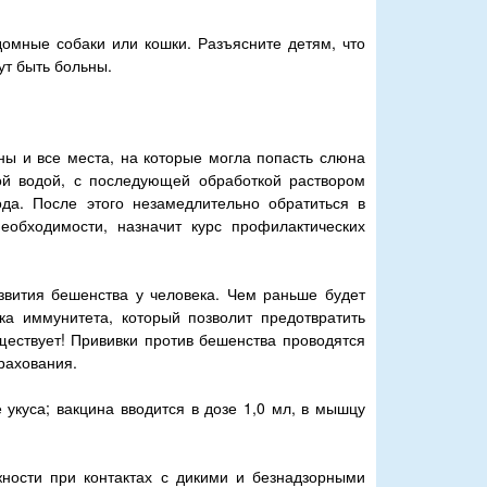
домные собаки или кошки. Разъясните детям, что
ут быть больны.
ны и все места, на которые могла попасть слюна
ой водой, с последующей обработкой раствором
да. После этого незамедлительно обратиться в
необходимости, назначит курс профилактических
звития бешенства у человека. Чем раньше будет
ка иммунитета, который позволит предотвратить
ществует! Прививки против бешенства проводятся
рахования.
е укуса; вакцина вводится в дозе 1,0 мл, в мышцу
ности при контактах с дикими и безнадзорными