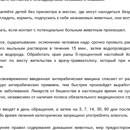
авляйте детей без присмотра в местах, где могут находиться без
гладить, кормить, подпускать к себе незнакомых животных, они мог
ать, если контакт с потенциально больным животным произошел.
усе, оцарапывании, ослюнении человека надо срочно промыть ра
ого мыльным раствором в течение 15 мин., затем водопроводн
си водорода. Обработать края раны 5-процентной настойкой йо
ункт по месту жительства к врачу-травматологу, который при 
к.
 своевременно введенная антирабическая вакцина спасает от ра
курс антирабических прививок, тем быстрее произойдет выработ
ие заболевания. Лекарств от бешенства в настоящее время не су
но, независимо от наличия полиса обязательного медицинского ст
 вводят в день обращения, а затем на 3, 7, 14, 30, 90 дни посл
Во время лечения категорически запрещено употреблять алкоголь.
ение правил содержания домашних животных, мер предосторож