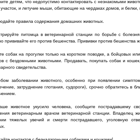
ните детям, что недопустимо контактировать с незнакомыми живот
участок, и летучие мыши, обитающие на чердаках домов, и белки, 
людайте правила содержания домашних животных.
стрируйте питомца в ветеринарной станции по борьбе с болезня
о прививайте его против бешенства. Прививки против бешенства 
е собак на прогулки только на коротком поводке, а бойцовых или
тов с бездомными животными. Продавать, покупать собак и кошек
арного свидетельства.
бом заболевании животного, особенно при появлении симптом
ечение, затруднение глотания, судороги), срочно обратитесь в 
чением.
аше животное укусило человека, сообщите пострадавшему св
ения ветеринарным врачом ветеринарной станции. Владелец жи
нии тяжелых увечий и смерти пострадавшего, уголовную отв
ых.
гайте контактов с безнадзорными собаками и кошками!