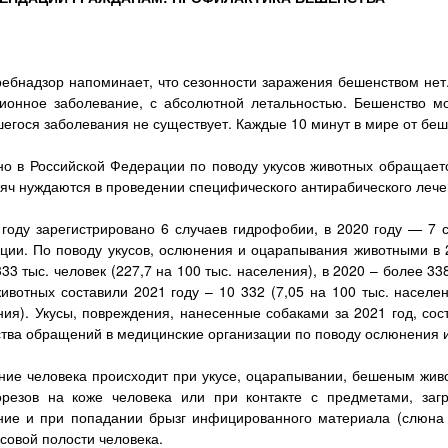
ребнадзор напоминает, что сезонности заражения бешенством нет.
ионное заболевание, с абсолютной летальностью. Бешенство мо
егося заболевания не существует. Каждые 10 минут в мире от беш
но в Российской Федерации по поводу укусов животных обращается
сяч нуждаются в проведении специфического антирабического лече
 году зарегистрировано 6 случаев гидрофобии, в 2020 году — 7
ции. По поводу укусов, ослюнения и оцарапывания животными в 
33 тыс. человек (227,7 на 100 тыс. населения), в 2020 – более 338
ивотных составили 2021 году – 10 332 (7,05 на 100 тыс. населен
ия). Укусы, повреждения, нанесенные собаками за 2021 год, сос
ства обращений в медицинские организации по поводу ослюнения и
ние человека происходит при укусе, оцарапывании, бешеным жи
орезов на коже человека или при контакте с предметами, за
ние и при попадании брызг инфицированного материала (слюна б
осовой полости человека.