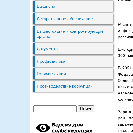
Вакансии
Лекарственное обеспечение
Роспот
инфекц
Вышестоящие и контролирующие
развивш
органы
Ежегод
Документы
300 ты
Профилактика
В 2021
Федера
Горячие линии
более 3
диких ж
Противодействие коррупции
населен
количе
П
Зараже
Ф
о
ран, п
и
о
зараже
с
глаз, н