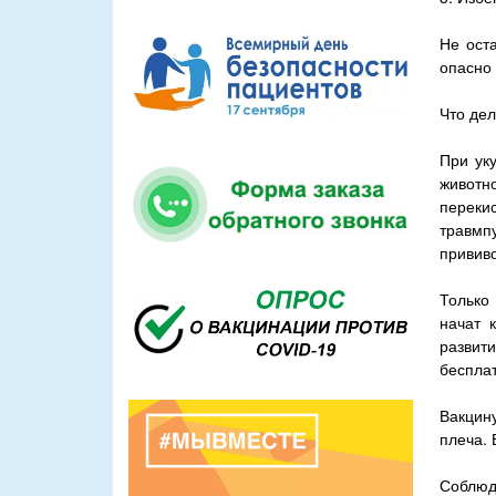
Не ост
опасно 
Что дел
При ук
животн
переки
травмп
прививо
Только
начат 
развит
бесплат
Вакцину
плеча. 
Соблюд