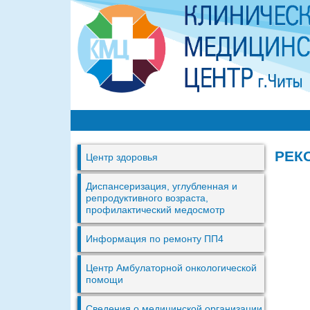
К
М
РЕК
Центр здоровья
Ц
г
Диспансеризация, углубленная и
репродуктивного возраста,
.
профилактический медосмотр
Ч
Информация по ремонту ПП4
и
т
Центр Амбулаторной онкологической
помощи
ы
Сведения о медицинской организации