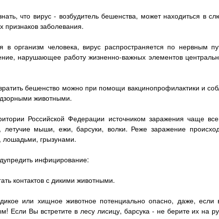
нать, что вирус - возбудитель бешенства, может находиться в с
х признаков заболевания.
я в организм человека, вирус распространяется по нервным пут
ение, нарушающее работу жизненно-важных элементов центрально
вратить бешенство можно при помощи вакцинопрофилактики и соб
адзорными животными.
ритории Российской Федерации источником заражения чаще всег
, летучие мыши, ежи, барсуки, волки. Реже заражение происход
, лошадьми, грызунами.
едупредить инфицирование:
гать контактов с дикими животными.
дикое или хищное животное потенциально опасно, даже, если
м! Если Вы встретите в лесу лисицу, барсука - не берите их на ру