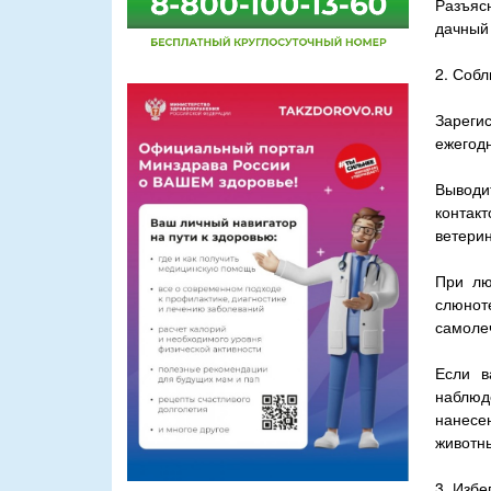
Разъяс
дачный 
2. Соб
Зареги
ежегодн
Выводит
контак
ветерин
При лю
слюнот
самоле
Если в
наблюд
нанесе
животн
3. Избе