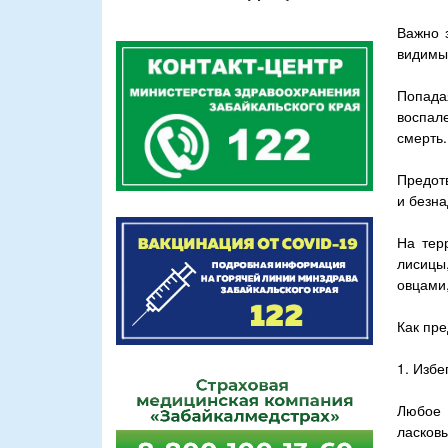
р
к
м
Важно з
видимы
а
п
Попада
воспал
о
смерть.
и
Предот
с
и безн
к
На тер
а
лисицы
овцами
Как пр
1. Избе
Любое 
ласковы