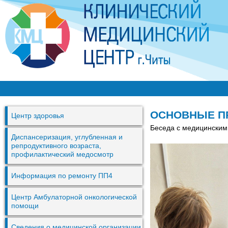
Перей
к
основ
содер
К
М
ОСНОВНЫЕ П
Центр здоровья
Ц
Беседа с медицинским
г
Диспансеризация, углубленная и
репродуктивного возраста,
.
профилактический медосмотр
Ч
Информация по ремонту ПП4
и
т
Центр Амбулаторной онкологической
помощи
ы
Сведения о медицинской организации