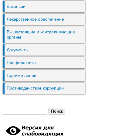
Вакансии
Лекарственное обеспечение
Вышестоящие и контролирующие
органы
Документы
Профилактика
Горячие линии
Противодействие коррупции
П
Ф
о
и
о
с