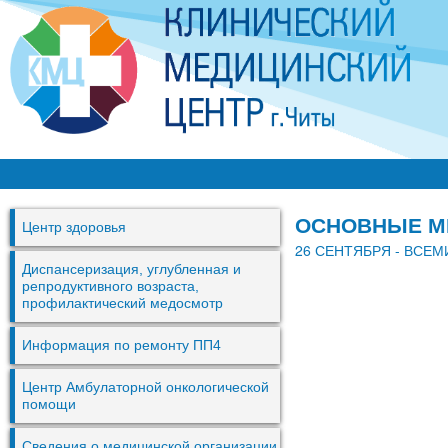
Перей
к
основ
содер
К
М
ОСНОВНЫЕ М
Центр здоровья
Ц
26 СЕНТЯБРЯ - ВСЕ
г
Диспансеризация, углубленная и
репродуктивного возраста,
.
профилактический медосмотр
Ч
Информация по ремонту ПП4
и
т
Центр Амбулаторной онкологической
помощи
ы
Сведения о медицинской организации