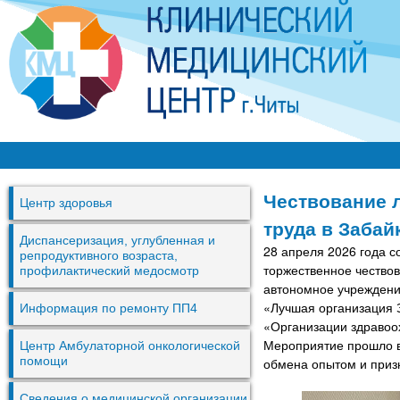
Перей
к
основ
содер
К
М
Чествование 
Центр здоровья
Ц
труда в Забай
г
Диспансеризация, углубленная и
28 апреля 2026 года 
репродуктивного возраста,
.
торжественное чествов
профилактический медосмотр
автономное учреждени
Ч
«Лучшая организация 
Информация по ремонту ПП4
и
«Организации здравоох
т
Мероприятие прошло в
Центр Амбулаторной онкологической
помощи
обмена опытом и призн
ы
Сведения о медицинской организации