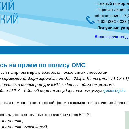
- Единый номер к
Перейти
- Горячая линия 
к
обеспечения: +7(3
основному
+7(924)383-0038 (
-
Получение услу
содержанию
Вызов врача на д
сь на прием по полису ОМС
ься на прием к врачу возможно несколькими способами:
з справочно-информационный отдел КМЦ г. Читы (тел. 71-07-01)
тившись в регистратуру КМЦ г. Читы в обычном режиме;
айте ЕПГУ – Единый портал государственных услуг
gosuslugi.ru
нская помощь в неотложной форме оказывается в течение 2 часов
пециалистов доступных для записи через ЕПГУ:
 - терапевт,
 - терапевт участковый,