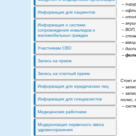
– хирур
– офта
Информация для пациентов
– отол
– акуш
Информация о системе
– ВОП,
сопровождения инвалидов и
– стом
маломобильных граждан
– вакц
– дисп
Участникам СВО
–
фил
Запись на прием
Запись на платный прием
Стоит и
– запи
Информация для юридических лиц
– запис
полис,
Информация для специалистов
– систе
Медицинские работники
Модернизация первичного звена
здравоохранения