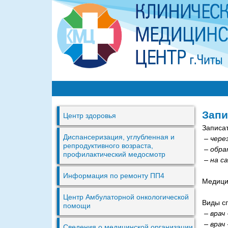
К
М
Запи
Центр здоровья
Ц
Записат
г
Диспансеризация, углубленная и
– чере
репродуктивного возраста,
– обра
.
профилактический медосмотр
– на с
Ч
Информация по ремонту ПП4
и
Медици
т
Центр Амбулаторной онкологической
Виды с
помощи
ы
– врач
– врач
Сведения о медицинской организации