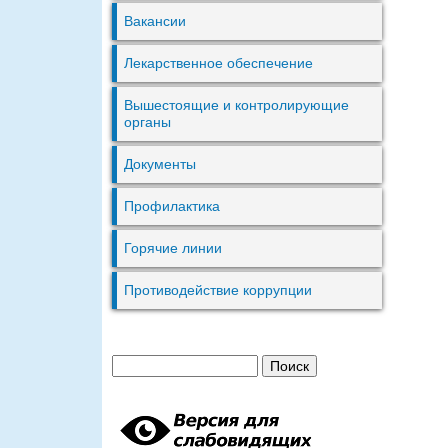
Вакансии
Лекарственное обеспечение
Вышестоящие и контролирующие
органы
Документы
Профилактика
Горячие линии
Противодействие коррупции
П
Ф
о
и
о
с