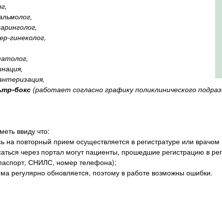
г,
льмолог,
аринголог,
ер-гинеколог,
атолог,
инация,
антеризация,
ьтр-бокс
(работает согласно графику поликлинического подраз
меть ввиду что:
сь на повторный прием осуществляется в регистратуре или врачом
аться через портал могут пациенты, прошедшие регистрацию в рег
 паспорт, СНИЛС, номер телефона);
ма регулярно обновляется, поэтому в работе возможны ошибки.