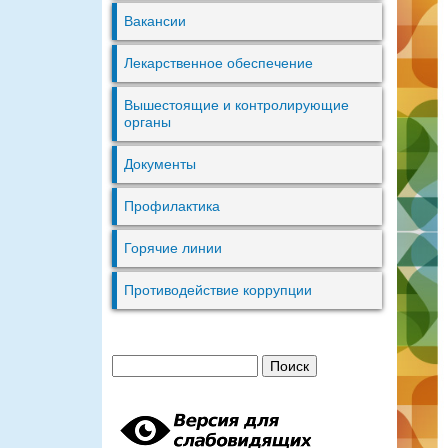
Вакансии
Лекарственное обеспечение
Вышестоящие и контролирующие
органы
Документы
Профилактика
Горячие линии
Противодействие коррупции
П
Ф
о
и
о
с