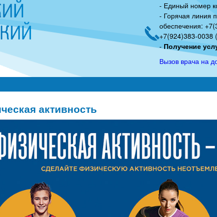
- Единый номер к
Перейти
- Горячая линия 
к
обеспечения: +7(3
основному
+7(924)383-0038 (
-
Получение услу
содержанию
Вызов врача на д
ческая активность