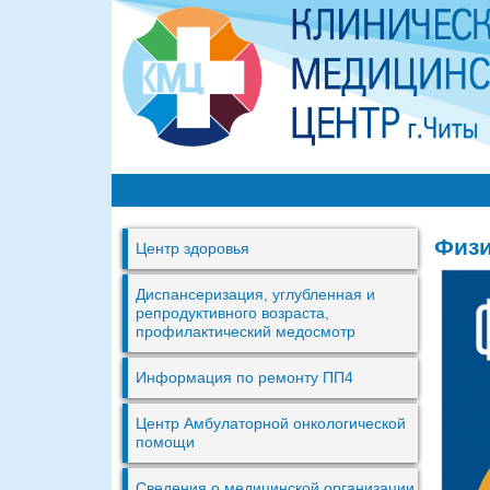
К
М
Физи
Центр здоровья
Ц
г
Диспансеризация, углубленная и
репродуктивного возраста,
.
профилактический медосмотр
Ч
Информация по ремонту ПП4
и
т
Центр Амбулаторной онкологической
помощи
ы
Сведения о медицинской организации